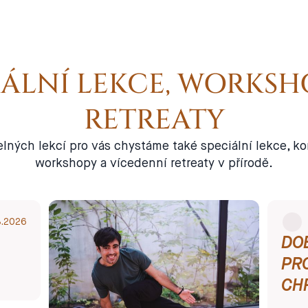
IÁLNÍ LEKCE, WORKSH
RETREATY
lných lekcí pro vás chystáme také speciální lekce, k
workshopy a vícedenní retreaty v přírodě.
Speciální
8
.
2026
Lekce
DO
PR
CH