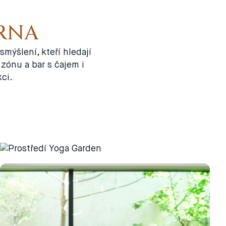
BRNA
mýšlení, kteří hledají
 zónu a bar s čajem i
ci.