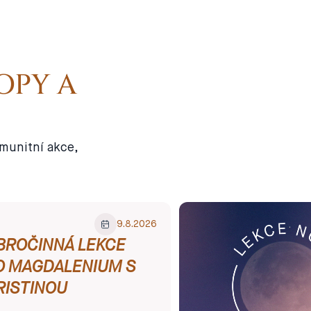
OPY A
omunitní akce,
Dobročinná
9
.
8
.
2026
lekce
BROČINNÁ LEKCE
O MAGDALENIUM S
RISTINOU