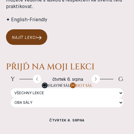
můžete vědomě s láskou a respektem ke svému tělu
praktikovat.
✦ English-Friendly
NAJÍT LEKCI
PŘIJĎ NA MOJI LEKCI