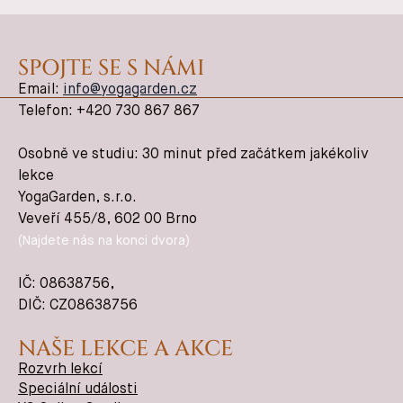
SPOJTE SE S NÁMI
Email:
info@yogagarden.cz
Telefon: +420 730 867 867
Osobně ve studiu: 30 minut před začátkem jakékoliv
lekce
YogaGarden, s.r.o.
Veveří 455/8, 602 00 Brno
(Najdete nás na konci dvora)
IČ:
08638756
,
DIČ: CZ08638756
NAŠE LEKCE A AKCE
Rozvrh lekcí
Speciální události