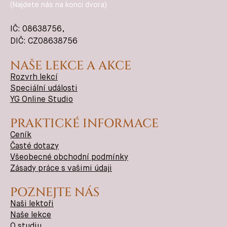
(Najdete nás na konci dvora)
IČ:
08638756
,
DIČ: CZ08638756
NAŠE LEKCE A AKCE
Rozvrh lekcí
Speciální události
YG Online Studio
PRAKTICKÉ INFORMACE
Ceník
Časté dotazy
Všeobecné obchodní podmínky
Zásady práce s vašimi údaji
POZNEJTE NÁS
Naši lektoři
Naše lekce
O studiu