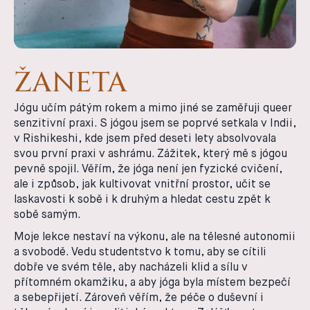
ŽANETA
Jógu učím pátým rokem a mimo jiné se zaměřuji queer
senzitivní praxi. S jógou jsem se poprvé setkala v Indii,
v Rishikeshi, kde jsem před deseti lety absolvovala
svou první praxi v ashrámu. Zážitek, který mě s jógou
pevně spojil. Věřím, že jóga není jen fyzické cvičení,
ale i způsob, jak kultivovat vnitřní prostor, učit se
laskavosti k sobě i k druhým a hledat cestu zpět k
sobě samým.
Moje lekce nestaví na výkonu, ale na tělesné autonomii
a svobodě. Vedu studentstvo k tomu, aby se cítili
dobře ve svém těle, aby nacházeli klid a sílu v
přítomném okamžiku, a aby jóga byla místem bezpečí
a sebepřijetí. Zároveň věřím, že péče o duševní i